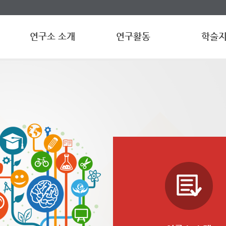
연구소 소개
연구활동
학술
설립목적
학술·교류활동
논문집
연혁
문화활동
논문투고규정
구성원 소개
수행연구 과제
논문심사규정
오시는 길
간행물(번역총서)
논문투고