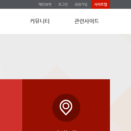
메인화면
로그인
회원가입
사이트맵
지
커뮤니티
관련사이트
공지사항
일본어문 관련 학회
포토갤러리
일본 관련 연구소(대학교)
일본 기관
링크집